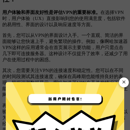
用户体验和界面友好性是评估VPN的重要标准。
在选择VPN
时，用户体验（UX）直接影响到您的使用满意度，包括软件
的易用性、界面的设计以及响应速度等方面。
首先，您可以从VPN的界面设计入手。一个直观、简洁的界
面能够让您快速上手，避免繁琐的操作。例如，像啊哈加速器
VPN这样的应用通常会在首页展示主要功能，用户只需点击
几下即可连接服务器。这种设计不仅提升了效率，还减少了用
户在使用过程中的困惑。
其次，您需要关注VPN的连接速度和稳定性。您可以在不同
的时间段测试其连接速度，确保在高峰期也能维持良好的表
×
现。根据评测数据显示，啊哈加速器VPN在高并发情况下仍
能保持较低的延迟和稳定的连接，这为用户提供了更流畅的上
网体验。
再者，您可以通过查看用户评论和评分来判断VPN的用户体
验。各大应用商店和专门的评测网站上，用户的真实反馈可以
为您提供参考。例如，像
TechRadar
和
PCMag
等知名科技网站
经常会发布VPN的评测文章，您可以通过这些文章了解其他
用户的使用感受。